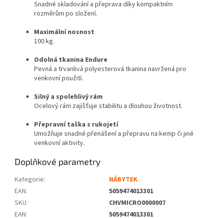
Snadné skladování a přeprava díky kompaktním
rozměrům po složení.
Maximální nosnost
100 kg.
Odolná tkanina Endure
Pevná a trvanlivá polyesterová tkanina navržená pro
venkovní použití.
Silný a spolehlivý rám
Ocelový rám zajišťuje stabilitu a dlouhou životnost.
Přepravní taška s rukojetí
Umožňuje snadné přenášení a přepravu na kemp či jiné
venkovní aktivity.
Doplňkové parametry
Kategorie
:
NÁBYTEK
EAN
:
5059474013301
SKU
:
CHVMICRO0000007
EAN
:
5059474013301