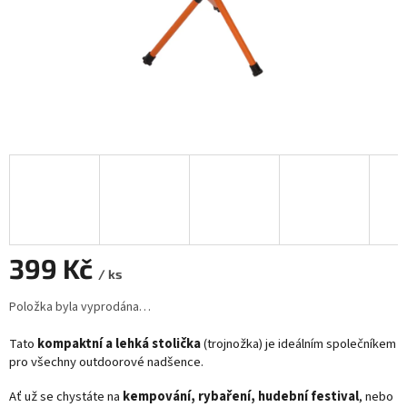
399 Kč
/ ks
Měrná
Položka byla vyprodána…
cena:
Tato
kompaktní a lehká stolička
(trojnožka) je ideálním společníkem
pro všechny outdoorové nadšence.
Ať už se chystáte na
kempování, rybaření, hudební festival
, nebo