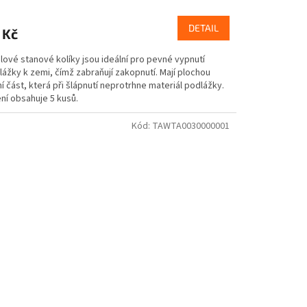
DETAIL
 Kč
lové stanové kolíky jsou ideální pro pevné vypnutí
ážky k zemi, čímž zabraňují zakopnutí. Mají plochou
í část, která při šlápnutí neprotrhne materiál podlážky.
ní obsahuje 5 kusů.
Kód:
TAWTA0030000001