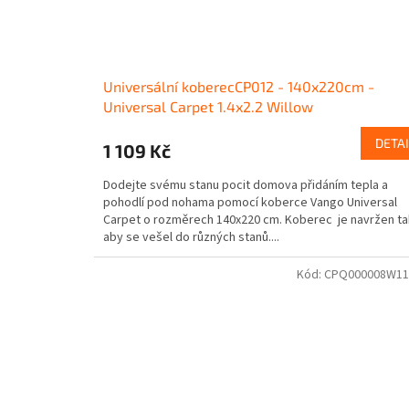
Universální koberecCP012 - 140x220cm -
Universal Carpet 1.4x2.2 Willow
DETAI
1 109 Kč
Dodejte svému stanu pocit domova přidáním tepla a
pohodlí pod nohama pomocí koberce Vango Universal
Carpet o rozměrech 140x220 cm. Koberec je navržen ta
aby se vešel do různých stanů....
Kód:
CPQ000008W1