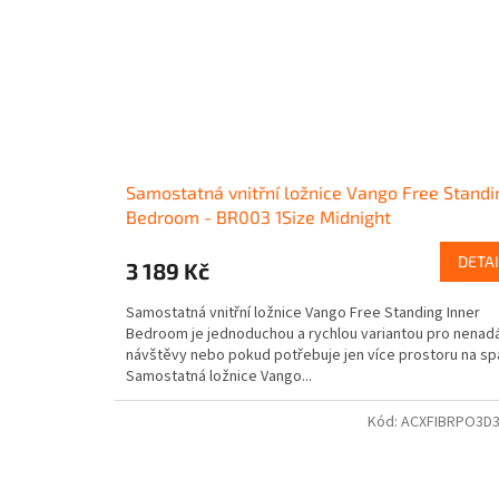
Samostatná vnitřní ložnice Vango Free Standi
Bedroom - BR003 1Size Midnight
DETAI
3 189 Kč
Samostatná vnitřní ložnice Vango Free Standing Inner
Bedroom je jednoduchou a rychlou variantou pro nenad
návštěvy nebo pokud potřebuje jen více prostoru na spa
Samostatná ložnice Vango...
Kód:
ACXFIBRPO3D