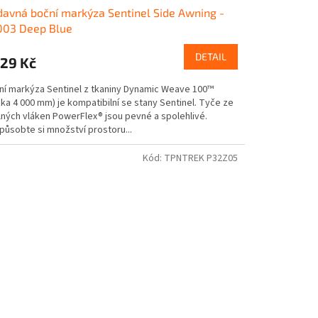
davná boční markýza Sentinel Side Awning -
003 Deep Blue
DETAIL
129 Kč
ní markýza Sentinel z tkaniny Dynamic Weave 100™
ka 4 000 mm) je kompatibilní se stany Sentinel. Tyče ze
lných vláken PowerFlex® jsou pevné a spolehlivé.
působte si množství prostoru...
Kód:
TPNTREK P32Z05