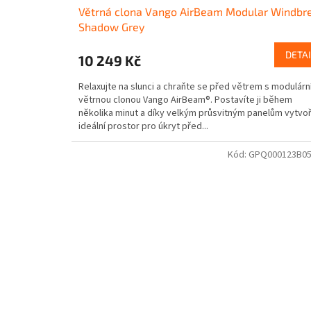
Větrná clona Vango AirBeam Modular Windbr
Shadow Grey
DETAI
10 249 Kč
Relaxujte na slunci a chraňte se před větrem s modulárn
větrnou clonou Vango AirBeam®. Postavíte ji během
několika minut a díky velkým průsvitným panelům vytvoř
ideální prostor pro úkryt před...
Kód:
GPQ000123B0