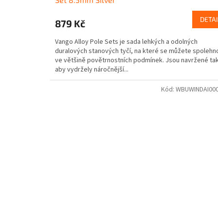
DETAI
879 Kč
Vango Alloy Pole Sets je sada lehkých a odolných
duralových stanových tyčí, na které se můžete spolehn
ve většině povětrnostních podmínek. Jsou navržené tak
aby vydržely náročnější...
Kód:
WBUWINDAI00