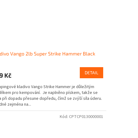
divo Vango 2lb Super Strike Hammer Black
DETAIL
9 Kč
pingové kladivo Vango Strike Hammer je důležitým
lňkem pro kempování. Je naplněno pískem, takže se
a při dopadu přesune dopředu, čímž se zvýší síla úderu.
dné zejména na...
Kód:
CPTCP0130000001