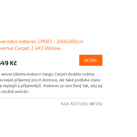
verzální koberec CP007 - 240x300cm
versal Carpet 2.4X3 Willow
DETAIL
549 Kč
y univerzálnímu koberci Vango Carpet dodáte svému
nu nejen příjemný pocit domova, ale také podlaha stanu
 teplejší a příjemnější. Koberec je navržený tak, aby jej
 možné umístit...
Kód:
ACXTOOL 0BFZ01