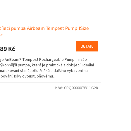
íjecí pumpa Airbeam Tempest Pump 1Size
sc
DETAIL
189 Kč
go AirBeam® Tempest Rechargeable Pump – naše
ýkonnější pumpa, která je praktická a dobíjecí, ideální
nafukování stanů, přístřešků a dalšího vybavení na
pování. Díky dvoustupňovému...
Kód:
CPQ000007W11G28