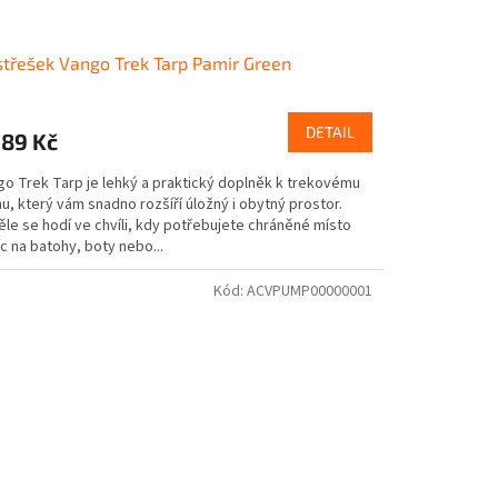
střešek Vango Trek Tarp Pamir Green
DETAIL
689 Kč
go Trek Tarp je lehký a praktický doplněk k trekovému
u, který vám snadno rozšíří úložný i obytný prostor.
le se hodí ve chvíli, kdy potřebujete chráněné místo
c na batohy, boty nebo...
Kód:
ACVPUMP00000001