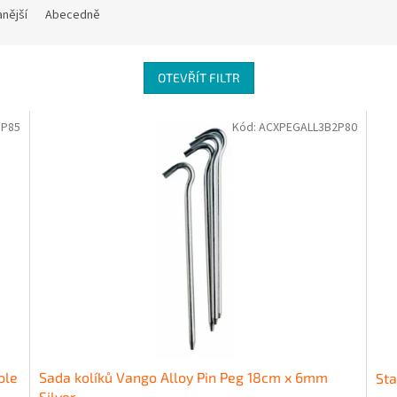
nější
Abecedně
OTEVŘÍT FILTR
P85
Kód:
ACXPEGALL3B2P80
ole
Sada kolíků Vango Alloy Pin Peg 18cm x 6mm
Sta
Silver