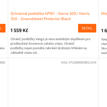
/
Ochranná podlážka GP161 - Sierra 300/ Harris
Pří
350 - Groundsheet Protector Black
L
DETAIL
1 559 Kč
1 
Chránič podlážky Vango je neocenitelným doplňkem pro
Van
prodloužení životnosti vašeho stanu. Chránič
stan
tanu
podlážky nejen pomáhá zabránit drobným trhlinám na
Skvě
základně stanu od...
naví
0001
Kód:
CPQ000003W11G34