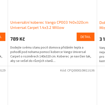
Universální koberec Vango CP003 140x320cm
Dob
Universal Carpet 1.4x3.2 Willow
Mi
L
DETAIL
789 Kč
3 
Dodejte svému stanu pocit domova přidáním tepla a
Van
pohodlí pod nohama pomocí koberce Vango Universal
nejv
k,
Carpet o rozměrech 140x320 cm. Koberec je navržen tak,
pro 
aby se vešel do různých stanů....
kem
1G29
Kód:
CPQ000010W11G36