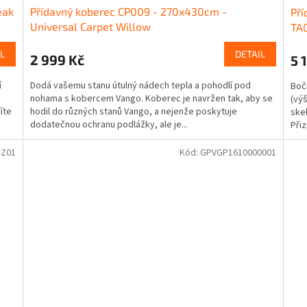
eak
Přídavný koberec CP009 - 270x430cm -
Pří
Universal Carpet Willow
TA
L
DETAIL
2 999 Kč
5 
í
Dodá vašemu stanu útulný nádech tepla a pohodlí pod
Boč
nohama s kobercem Vango. Koberec je navržen tak, aby se
(výš
íte
hodil do různých stanů Vango, a nejenže poskytuje
ske
dodatečnou ochranu podlážky, ale je...
Přiz
5Z01
Kód:
GPVGP1610000001