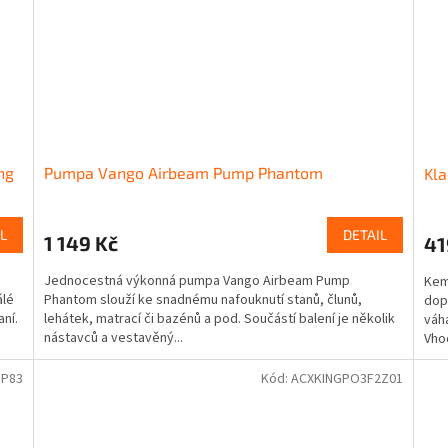
ng
Pumpa Vango Airbeam Pump Phantom
Kla
L
DETAIL
1 149 Kč
41
Jednocestná výkonná pumpa Vango Airbeam Pump
Kem
álé
Phantom slouží ke snadnému nafouknutí stanů, člunů,
dop
ní.
lehátek, matrací či bazénů a pod. Součástí balení je několik
váh
nástavců a vestavěný...
Vho
3P83
Kód:
ACXKINGPO3F2Z01