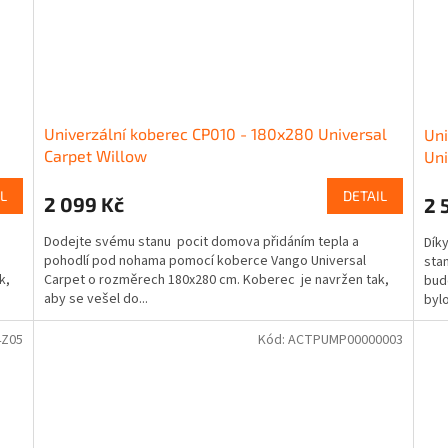
Univerzální koberec CP010 - 180x280 Universal
Uni
Carpet Willow
Uni
L
DETAIL
2 099 Kč
2 
Dodejte svému stanu pocit domova přidáním tepla a
Dík
pohodlí pod nohama pomocí koberce Vango Universal
sta
k,
Carpet o rozměrech 180x280 cm. Koberec je navržen tak,
bude
aby se vešel do...
bylo
4Z05
Kód:
ACTPUMP00000003