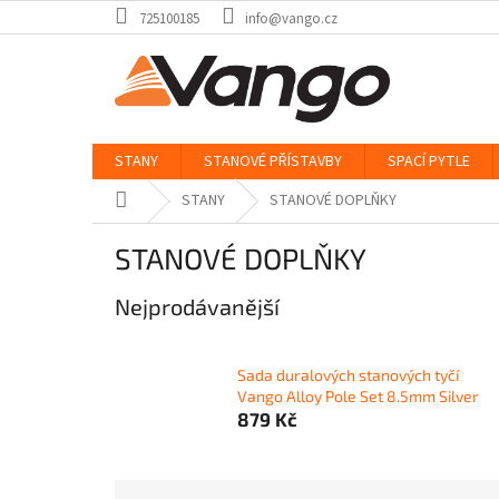
Přejít
725100185
info@vango.cz
na
obsah
STANY
STANOVÉ PŘÍSTAVBY
SPACÍ PYTLE
Domů
STANY
STANOVÉ DOPLŇKY
STANOVÉ DOPLŇKY
Nejprodávanější
Sada duralových stanových tyčí
Vango Alloy Pole Set 8.5mm Silver
879 Kč
Ř