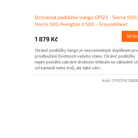
Ochranná podlážka Vango GP123 - Sierra 500
Harris 500/Avington II 500 - Groundsheet
Protector Black
DETAI
1 879 Kč
Chránič podlážky Vango je neocenitelným doplňkem pro
prodloužení životnosti vašeho stanu. Chránič podlážky
nejen pomáhá zabránit drobným trhlinám na základně s
od kamenů nebo trnů, ale také vám...
Kód:
CPVCP012000