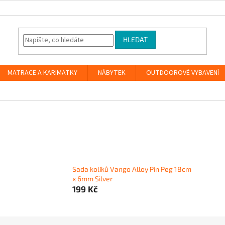
HLEDAT
MATRACE A KARIMATKY
NÁBYTEK
OUTDOOROVÉ VYBAVENÍ
Sada kolíků Vango Alloy Pin Peg 18cm
x 6mm Silver
199 Kč