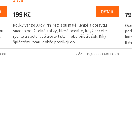
L
DETAIL
199 Kč
79
Kolíky Vango Alloy Pin Peg jsou malé, lehké a opravdu
Oce
out
snadno použitelné kolíky, které oceníte, když chcete
podl
,
rychle a spolehlivě ukotvit stan nebo přístřešek. Díky
horn
špičatému tvaru dobře pronikají do...
Bale
0001
Kód:
CPQ000009W11G30