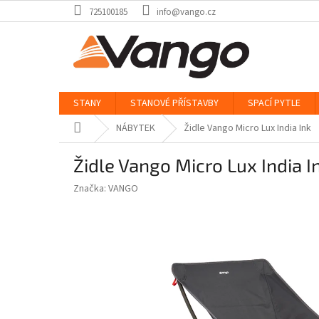
Přejít
725100185
info@vango.cz
na
obsah
STANY
STANOVÉ PŘÍSTAVBY
SPACÍ PYTLE
Domů
NÁBYTEK
Židle Vango Micro Lux India Ink
Židle Vango Micro Lux India I
Značka:
VANGO