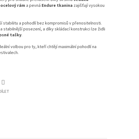
o
ocelový rám
a pevná
Endure tkanina
zajišťují vysokou
 stabilitu a pohodlí bez kompromisů v přenositelnosti.
a stabilnější posezení, a díky skládací konstrukci lze židli
osné tašky
.
deální volbou pro ty, kteří chtějí maximální pohodlí na
stivalech.
DÍLET