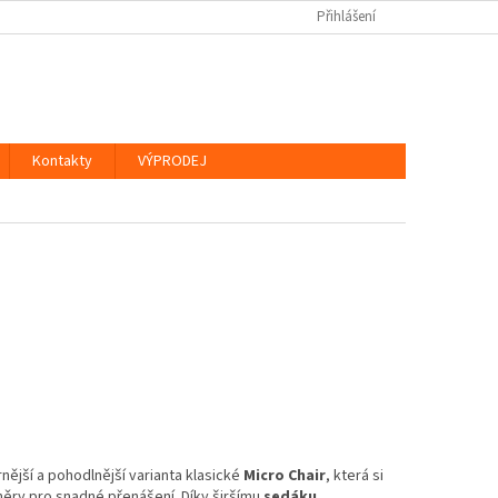
Přihlášení
Kontakty
VÝPRODEJ
nější a pohodlnější varianta klasické
Micro Chair
, která si
ěry pro snadné přenášení. Díky širšímu
sedáku