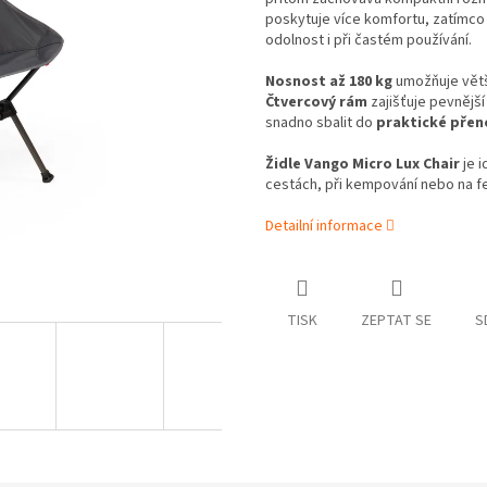
poskytuje více komfortu, zatímc
odolnost i při častém používání.
Nosnost až 180 kg
umožňuje větší
Čtvercový rám
zajišťuje pevnější 
snadno sbalit do
praktické přen
Židle Vango Micro Lux Chair
je i
cestách, při kempování nebo na fe
Detailní informace
TISK
ZEPTAT SE
S