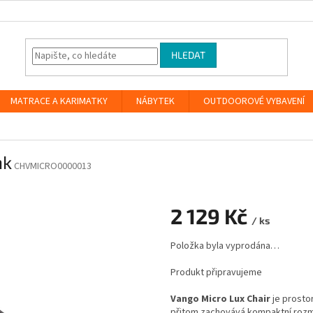
HLEDAT
MATRACE A KARIMATKY
NÁBYTEK
OUTDOOROVÉ VYBAVENÍ
nk
CHVMICRO0000013
2 129 Kč
/ ks
Měrná
Položka byla vyprodána…
cena:
Produkt připravujeme
Vango Micro Lux Chair
je prostor
přitom zachovává kompaktní rozm