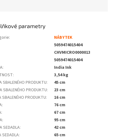
lňkové parametry
gorie
:
NÁBYTEK
5059474015404
CHVMICRO0000013
5059474015404
VA
:
India Ink
TNOST
:
3,54 kg
A SBALENÉHO PRODUKTU
:
45 cm
A SBALENÉHO PRODUKTU
:
23 cm
A SBALENÉHO PRODUKTU
:
16 cm
A
:
76 cm
A
:
67 cm
A
:
95 cm
A SEDADLA
:
42 cm
A SEDADLA
:
65 cm