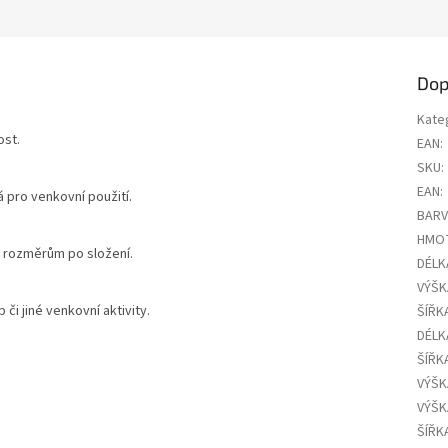
Dop
Kate
ost.
EAN
:
SKU
:
EAN
:
 pro venkovní použití.
BAR
HMO
 rozměrům po složení.
DÉLK
VÝŠK
i jiné venkovní aktivity.
ŠÍŘK
DÉLK
ŠÍŘK
VÝŠK
VÝŠK
ŠÍŘK