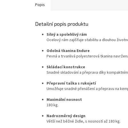
Popis
Detailní popis produktu
Silný a spolehlivý rám
Ocelový rám zajišťuje stabilitu a dlouhou životn
Odolná tkanina Endure
Pevná a trvanlivá polyesterová tkanina navržená
Skládací konstrukce
Snadné skladování a přeprava díky kompaktním
Přepravní taška s rukojetí
Umožňuje snadné přenášení a přepravu na kemp č
Maximální nosnost
180 kg.
Nadrozměrný design
Větší než běžné židle, s nosností až 180 kg.