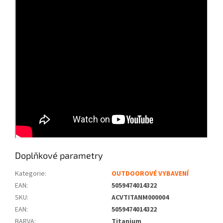
Doplňkové parametry
Kategorie
:
OUTDOOROVÉ VYBAVENÍ
EAN
:
5059474014322
SKU
:
ACVTITANM000004
EAN
:
5059474014322
BARVA
:
Titanium