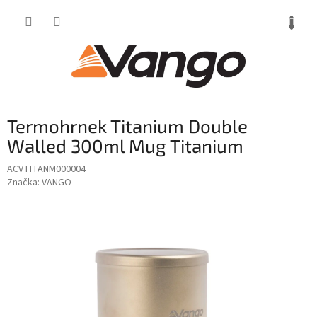
Přejít
na
obsah
Termohrnek Titanium Double
Walled 300ml Mug Titanium
ACVTITANM000004
Značka:
VANGO