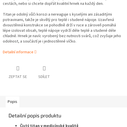
cestách, nebo si chcete dopřát kvalitní hrnek na každý den.
Titan je odolný vůči korozi a nereaguje s kyselými ani zásaditými
potravinami, takže je skvělý pro teplé i studené nápoje. Uzavřená
dvoustěnná konstrukce se pohodlně drží v ruce a zároveň pomáhá
lépe izolovat obsah, teplé nápoje vydrží déle teplé a studené déle
chladné. Hrnek je navíc vyrobený bez nutnosti svárů, což zvyšuje jeho
odolnost, a součástí je i jednostěnné víčko.
Detailní informace
ZEPTAT SE
SDÍLET
Popis
Detailní popis produktu
Čistý titan v medicínské kvalitě