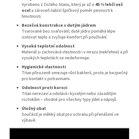
Vyrobeno z čistého titanu, který je až o
45 % lehčí než
ocel
a zároveň nabízí špičkový poměr pevnosti k
hmotnosti.
Bezešvá konstrukce s dutým jádrem
Tvarované bez svařování; duté jádro pomáhá lépe
izolovat teplo a zvyšuje komfort při používání.
Vysoká teplotní odolnost
Materiál si zachovává vlastnosti i v mrazu (nekřehne) a při
vysokých teplotách se nedeformuje.
Hygienické vlastnosti
Titan přirozeně omezuje růst bakterií, proto je bezpečný
pro kontakt s potravinami.
Odolnost proti korozi
Titan nerezaví a odolává i kyselým nebo zásaditým
roztokům – vhodné pro všechny typy jídel a nápojů.
Úložný obal
Součástí je měkký obal pro ochranu při přenášení ve
výbavě.