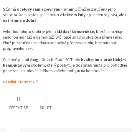
Stůl má
ocelový rám s pevnými nohami
, čímž je zaručena jeho
stabilita. Deska stolu je s stolu
s efektem žuly
a je nejen stylová, ale i
extrémně odolná.
Výhodou tohoto stolu je jeho
skládací konstrukce
, která umožňuje
snadnou montáž a demontáž. Stůl také snadno složíte a přenesete,
čímž je zaručena snadná a pohodlná přeprava stolu, bez nutnosti
přepravního vaku.
Celkově je stůl Vango Granite Duo 120 Table
kvalitním a praktickým
kempingovým stolem
, který poskytuje dostatek místa pro pohodlné
posezení a stolování během vašeho pobytu na kempování.
Detailní informace
ZEPTAT SE
SDÍLET