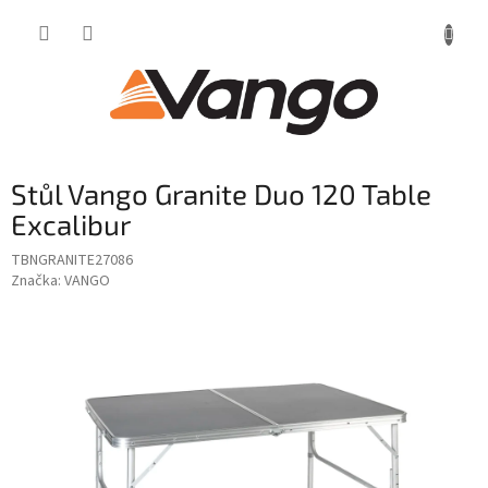
Přejít
na
obsah
Stůl Vango Granite Duo 120 Table
Excalibur
TBNGRANITE27086
Značka:
VANGO