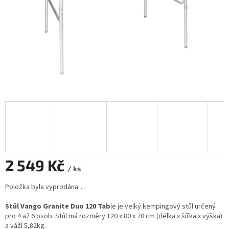
2 549 Kč
/ ks
Měrná
Položka byla vyprodána…
cena:
Stůl Vango Granite Duo 120 Tab
le je velký kempingový stůl určený
pro 4 až 6 osob. Stůl má rozměry 120 x 80 x 70 cm (délka x šířka x výška)
a váží 5,82kg.