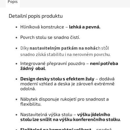
Popis
Detailní popis produktu
Hliníková konstrukce –
lehká a pevná.
Povrch stolu se snadno čistí.
Díky
nastavitelným patkám na nohác
h stůl
snadno získá stabilitu i na nerovném povrchu.
Integrované přepravní pouzdro –
není potřeba
žádný obal
.
Design desky stolu s efektem žuly
– dodává
moderní vzhled a deska je zároveň extrémně
odolná.
Nábytek disponuje rukojetí pro snadnost a
flexibilitu.
Nastavitelná výška stolu –
výšku jídelního
stolu lze snížit na výšku konferenčního stolku
.
Složitelné na kompaktní velikost
– snadná