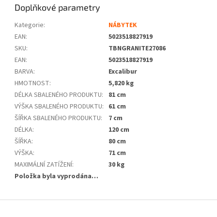
Doplňkové parametry
Kategorie
:
NÁBYTEK
EAN
:
5023518827919
SKU
:
TBNGRANITE27086
EAN
:
5023518827919
BARVA
:
Excalibur
HMOTNOST
:
5,820 kg
DÉLKA SBALENÉHO PRODUKTU
:
81 cm
VÝŠKA SBALENÉHO PRODUKTU
:
61 cm
ŠÍŘKA SBALENÉHO PRODUKTU
:
7 cm
DÉLKA
:
120 cm
ŠÍŘKA
:
80 cm
VÝŠKA
:
71 cm
MAXIMÁLNÍ ZATÍŽENÍ
:
30 kg
Položka byla vyprodána…
Z
á