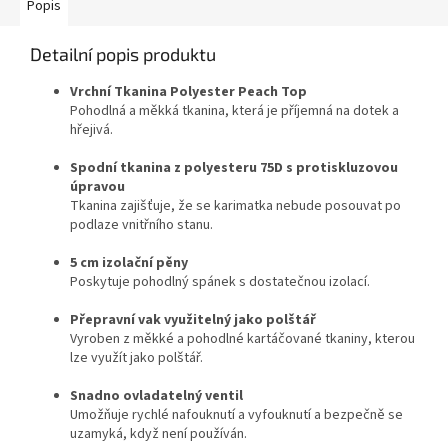
Popis
Detailní popis produktu
Vrchní Tkanina Polyester Peach Top
Pohodlná a měkká tkanina, která je příjemná na dotek a
hřejivá.
Spodní tkanina z polyesteru 75D s protiskluzovou
úpravou
Tkanina zajišťuje, že se karimatka nebude posouvat po
podlaze vnitřního stanu.
5 cm izolační pěny
Poskytuje pohodlný spánek s dostatečnou izolací.
Přepravní vak využitelný jako polštář
Vyroben z měkké a pohodlné kartáčované tkaniny, kterou
lze využít jako polštář.
Snadno ovladatelný ventil
Umožňuje rychlé nafouknutí a vyfouknutí a bezpečně se
uzamyká, když není používán.