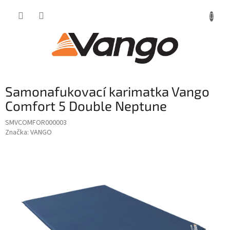
Přejít
na
obsah
Samonafukovací karimatka Vango
Comfort 5 Double Neptune
SMVCOMFOR000003
Značka:
VANGO