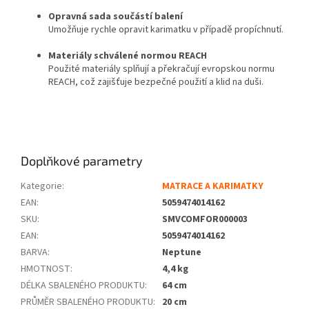
Opravná sada součástí balení
Umožňuje rychle opravit karimatku v případě propíchnutí.
Materiály schválené normou REACH
Použité materiály splňují a překračují evropskou normu
REACH, což zajišťuje bezpečné použití a klid na duši.
Doplňkové parametry
Kategorie
:
MATRACE A KARIMATKY
EAN
:
5059474014162
SKU
:
SMVCOMFOR000003
EAN
:
5059474014162
BARVA
:
Neptune
HMOTNOST
:
4,4 kg
DÉLKA SBALENÉHO PRODUKTU
:
64 cm
PRŮMĚR SBALENÉHO PRODUKTU
:
20 cm