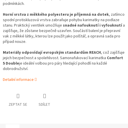
podmínkách.
Horní vrstva z měkkého polyesteru je příjemná na dotek
, zatímco
spodní protiskluzová vrstva zabraňuje pohybu karimatky na podlaze
stanu. Praktický ventilek umožňuje
snadné nafouknutí i vyfouknutí
a
zajišťuje, že zůstane bezpečně uzavřen. Součástí balení je přepravní
vak z měkké látky, kterou lze použít jako polštář, a opravná sada pro
případ nouze.
Materiály odpovídají evropským standardům REACH
, což zajišťuje
jejich bezpečnost a spolehlivost. Samonafukovací karimatka
Comfort
5 Double
je ideální volbou pro páry hledající pohodlí na každé
dobrodružství.
Detailní informace
ZEPTAT SE
SDÍLET