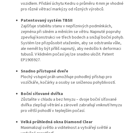
vozidlem. Přidání úchytu Kedru o průměru 4 mm je vhodné
pro různé větrací markýzy od různých výrobců.
Patentovaný systém TBSII
Zajišťuje stabilitu stanu v nepříznivých podmínkách,
zejména při silném a měnícím se větru. Napnuté popruhy
zpevňují konstrukci ve třech bodech a snižují boční pohyb.
Systém lze přizpůsobit utažením, aby se odstranila vůle,
ale neměl by být příliš napnutý, aby nedošlo k deformaci
tubusů. V klidném počasí jej lze snadno uložit. Patent
EP1905927.
Snadno přístupné dveře
Plochý vstupní práh umožňuje pohodlný přístup pro
vozíčkáře, kočárky a osoby se sníženou pohyblivostí.
Boční síťované dvířka
Zůstaňte v chladu a bez hmyzu – dvoje boční síťované
dvířka zlepšují větrání a zároveň zabraňují vniknutí hmyzu
pro větší pohodlí v teplejším počasí.
Velká průhledná okna Diamond Clear
Maximalizují světlo a viditelnost a vytvářejí světlé a