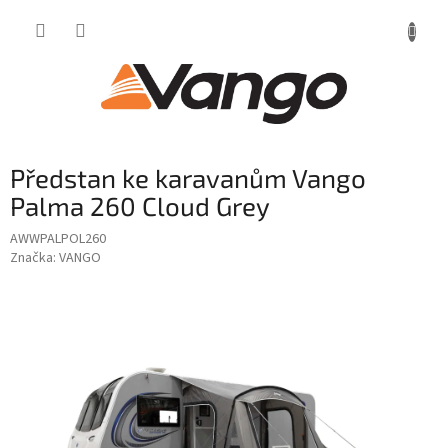
Přejít
na
obsah
Předstan ke karavanům Vango
Palma 260 Cloud Grey
AWWPALPOL260
Značka:
VANGO