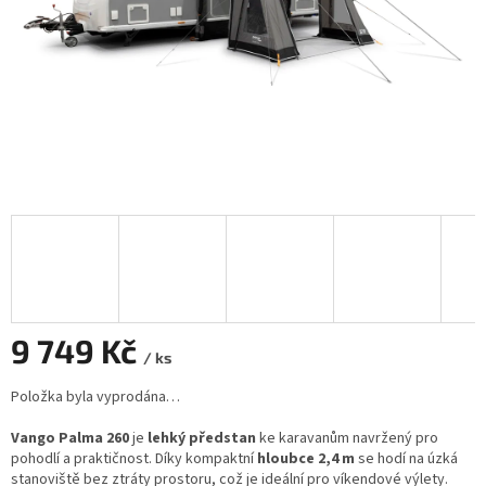
9 749 Kč
/ ks
Měrná
Položka byla vyprodána…
cena:
Vango Palma 260
je
lehký předstan
ke karavanům navržený pro
pohodlí a praktičnost. Díky kompaktní
hloubce 2,4 m
se hodí na úzká
stanoviště bez ztráty prostoru, což je ideální pro víkendové výlety.