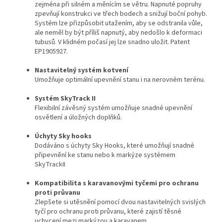
zejména při silném a měnícím se větru. Napnuté popruhy
zpevňují konstrukci ve třech bodech a snižují boční pohyb.
Systém lze přizpůsobit utažením, aby se odstranila vůle,
ale neměl by být příliš napnutý, aby nedošlo k deformaci
tubusů. V klidném počasí jej lze snadno uložit. Patent
EP1905927.
Nastavitelný systém kotvení
Umožňuje optimální upevnění stanu i na nerovném terénu.
Systém SkyTrack II
Flexibilní závěsný systém umožňuje snadné upevnění
osvětlení a úložných doplňků.
Úchyty Sky hooks
Dodáváno s úchyty Sky Hooks, které umožňují snadné
připevnění ke stanu nebo k markýze systémem
SkyTrackII
Kompatibilita s karavanovými tyčemi pro ochranu
proti průvanu
Zlepšete si utěsnění pomocí dvou nastavitelných svislých
tyčí pro ochranu proti průvanu, které zajistí těsné
uchycení mezi markýzou a karavanem.