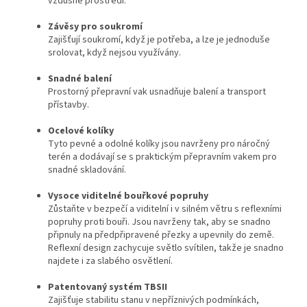
vzdušné prostředí.
Závěsy pro soukromí
Zajišťují soukromí, když je potřeba, a lze je jednoduše
srolovat, když nejsou využívány.
Snadné balení
Prostorný přepravní vak usnadňuje balení a transport
přístavby.
Ocelové kolíky
Tyto pevné a odolné kolíky jsou navrženy pro náročný
terén a dodávají se s praktickým přepravním vakem pro
snadné skladování.
Vysoce viditelné bouřkové popruhy
Zůstaňte v bezpečí a viditelní i v silném větru s reflexními
popruhy proti bouři. Jsou navrženy tak, aby se snadno
připnuly ​​na předpřipravené přezky a upevnily do země.
Reflexní design zachycuje světlo svítilen, takže je snadno
najdete i za slabého osvětlení.
Patentovaný systém TBSII
Zajišťuje stabilitu stanu v nepříznivých podmínkách,