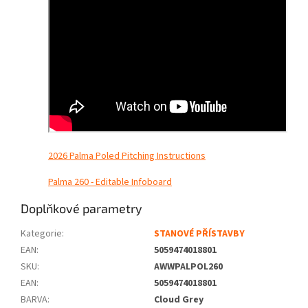
2026 Palma Poled Pitching Instructions
Palma 260 - Editable Infoboard
Doplňkové parametry
Kategorie
:
STANOVÉ PŘÍSTAVBY
EAN
:
5059474018801
SKU
:
AWWPALPOL260
EAN
:
5059474018801
BARVA
:
Cloud Grey