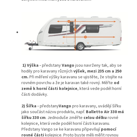
1) Výška -
předstany
Vango
jsou navrženy tak, aby se
hodily pro karavany různých
výšek, mezi 235 cm a 250
cm.
Při měření výšky karavanu se ujistěte, že stojíte na
rovném povrchu a že je karavan také rovný. Měřte
od
země k horní části kolejnice
, která vede podél horní
části dodávky.
2) Šířka -
předstany
Vango
pro karavany, uvádějí šířku
jako součást názvu produktu, např.
Balletto Air 330 má
šířku 330 cm
. Jednoduše změřte
celou délku
rovné
kolejnice, která vede podél horní části karavanu.
Předstany Vango se ke karavanu připevňují
pomocí
rovné části
kolejnice. Proto byste měli měřit rovnou