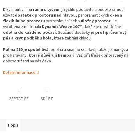
Díky intuitivnímu
rámu s tyčemi
ji rychle postavíte a budete si moci
užívat
dostatek prostoru nad hlavou,
panoramatických oken a
flexibilního prostoru
pro stolování nebo
úložný prostor
. Je
vyrobena z materiálu
Dynamic Weave 100™,
takže je dostatečně
odolná do každého počasí.
Součástí dodávky je
protiprůvanový
pás a kryt podběhu kola,
které zabrání chladu.
Palma 260 je spolehlivá
, odolná a snadno se staví, takže je markýza
pro karavany,
které důvěřují kempaři.
Váš přístřešek připravený na
dobrodružství na vás čeká.
Detailní informace
ZEPTAT SE
SDÍLET
Popis