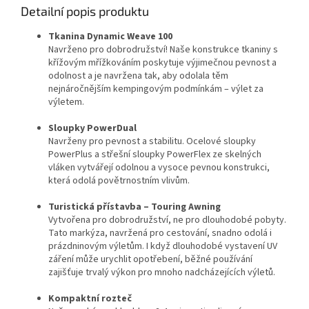
Detailní popis produktu
Tkanina Dynamic Weave 100
Navrženo pro dobrodružství! Naše konstrukce tkaniny s
křížovým mřížkováním poskytuje výjimečnou pevnost a
odolnost a je navržena tak, aby odolala těm
nejnáročnějším kempingovým podmínkám – výlet za
výletem.
Sloupky PowerDual
Navrženy pro pevnost a stabilitu. Ocelové sloupky
PowerPlus a střešní sloupky PowerFlex ze skelných
vláken vytvářejí odolnou a vysoce pevnou konstrukci,
která odolá povětrnostním vlivům.
Turistická přístavba – Touring Awning
Vytvořena pro dobrodružství, ne pro dlouhodobé pobyty.
Tato markýza, navržená pro cestování, snadno odolá i
prázdninovým výletům. I když dlouhodobé vystavení UV
záření může urychlit opotřebení, běžné používání
zajišťuje trvalý výkon pro mnoho nadcházejících výletů.
Kompaktní rozteč