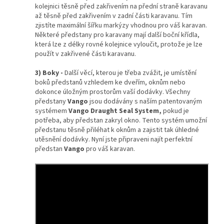
kolejnici těsně před zakřivením na přední straně karavanu
až těsně před zakřivením v zadní části karavanu. Tím
zjistíte maximální šířku markýzy vhodnou pro váš karavan.
Některé předstany pro karavany mají další boční křídla,
která lze z délky rovné kolejnice vyloučit, protože je lze
použít v zakřivené části karavanu.
3) Boky -
Další věcí, kterou je třeba zvážit, je umístění
boků předstanů vzhledem ke dveřím, oknům nebo
dokonce úložným prostorům vaší dodávky. Všechny
předstany
Vango
jsou dodávány s naším patentovaným
systémem
Vango Draught Seal System,
pokud je
potřeba, aby předstan zakryl okno. Tento systém umožní
předstanu těsně přiléhat k oknům a zajistit tak úhledné
utěsnění dodávky. Nyní jste připraveni najít perfektní
předstan
Vango
pro váš karavan.