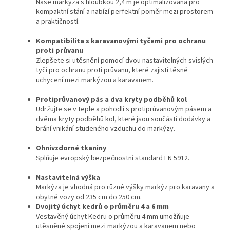
Naše markýza s hloubkou 2,4 m je optimalizována pro
kompaktní stání a nabízí perfektní poměr mezi prostorem
a praktičností.
Kompatibilita s karavanovými tyčemi pro ochranu
proti průvanu
Zlepšete si utěsnění pomocí dvou nastavitelných svislých
tyčí pro ochranu proti průvanu, které zajistí těsné
uchycení mezi markýzou a karavanem.
Protiprůvanový pás a dva kryty podběhů kol
Udržujte se v teple a pohodlí s protiprůvanovým pásem a
dvěma kryty podběhů kol, které jsou součástí dodávky a
brání vnikání studeného vzduchu do markýzy.
Ohnivzdorné tkaniny
Splňuje evropský bezpečnostní standard EN 5912.
Nastavitelná výška
Markýza je vhodná pro různé výšky markýz pro karavany a
obytné vozy od 235 cm do 250 cm.
Dvojitý úchyt kedrů o průměru 4 a 6 mm
Vestavěný úchyt Kedru o průměru 4 mm umožňuje
utěsněné spojení mezi markýzou a karavanem nebo