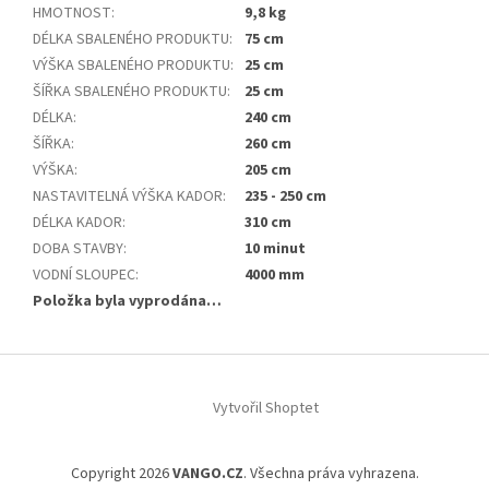
HMOTNOST
:
9,8 kg
DÉLKA SBALENÉHO PRODUKTU
:
75 cm
VÝŠKA SBALENÉHO PRODUKTU
:
25 cm
ŠÍŘKA SBALENÉHO PRODUKTU
:
25 cm
DÉLKA
:
240 cm
ŠÍŘKA
:
260 cm
VÝŠKA
:
205 cm
NASTAVITELNÁ VÝŠKA KADOR
:
235 - 250 cm
DÉLKA KADOR
:
310 cm
DOBA STAVBY
:
10 minut
VODNÍ SLOUPEC
:
4000 mm
Položka byla vyprodána…
Z
á
Vytvořil Shoptet
p
a
t
Copyright 2026
VANGO.CZ
. Všechna práva vyhrazena.
í