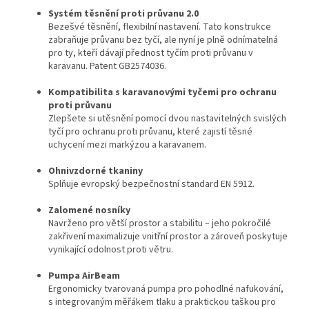
Systém těsnění proti průvanu 2.0
Bezešvé těsnění, flexibilní nastavení. Tato konstrukce
zabraňuje průvanu bez tyčí, ale nyní je plně odnímatelná
pro ty, kteří dávají přednost tyčím proti průvanu v
karavanu. Patent GB2574036.
Kompatibilita s karavanovými tyčemi pro ochranu
proti průvanu
Zlepšete si utěsnění pomocí dvou nastavitelných svislých
tyčí pro ochranu proti průvanu, které zajistí těsné
uchycení mezi markýzou a karavanem.
Ohnivzdorné tkaniny
Splňuje evropský bezpečnostní standard EN 5912.
Zalomené nosníky
Navrženo pro větší prostor a stabilitu – jeho pokročilé
zakřivení maximalizuje vnitřní prostor a zároveň poskytuje
vynikající odolnost proti větru.
Pumpa AirBeam
Ergonomicky tvarovaná pumpa pro pohodlné nafukování,
s integrovaným měřákem tlaku a praktickou taškou pro