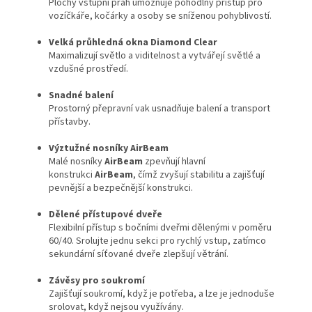
Plochý vstupní práh umožňuje pohodlný přístup pro
vozíčkáře, kočárky a osoby se sníženou pohyblivostí.
Velká průhledná okna Diamond Clear
Maximalizují světlo a viditelnost a vytvářejí světlé a
vzdušné prostředí.
Snadné balení
Prostorný přepravní vak usnadňuje balení a transport
přístavby.
Výztužné nosníky AirBeam
Malé nosníky
AirBeam
zpevňují hlavní
konstrukci
AirBeam
, čímž zvyšují stabilitu a zajišťují
pevnější a bezpečnější konstrukci.
Dělené přístupové dveře
Flexibilní přístup s bočními dveřmi dělenými v poměru
60/40. Srolujte jednu sekci pro rychlý vstup, zatímco
sekundární síťované dveře zlepšují větrání.
Závěsy pro soukromí
Zajišťují soukromí, když je potřeba, a lze je jednoduše
srolovat, když nejsou využívány.