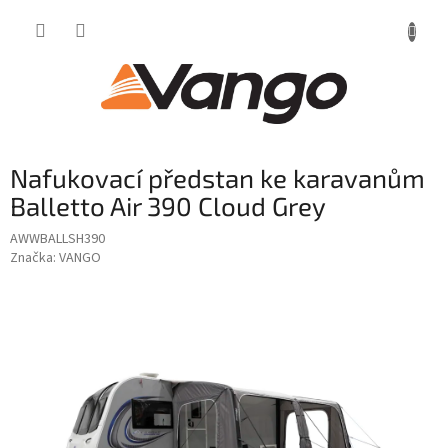
Přejít
na
obsah
Nafukovací předstan ke karavanům
Balletto Air 390 Cloud Grey
AWWBALLSH390
Značka:
VANGO