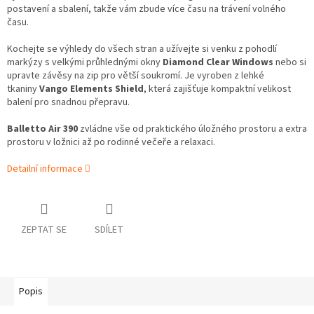
postavení a sbalení, takže vám zbude více času na trávení volného
času.
Kochejte se výhledy do všech stran a užívejte si venku z pohodlí
markýzy s velkými průhlednými okny
Diamond Clear Windows
nebo si
upravte závěsy na zip pro větší soukromí. Je vyroben z lehké
tkaniny
Vango Elements Shield
, která zajišťuje kompaktní velikost
balení pro snadnou přepravu.
Balletto Air 390
zvládne vše od praktického úložného prostoru a extra
prostoru v ložnici až po rodinné večeře a relaxaci.
Detailní informace
ZEPTAT SE
SDÍLET
Popis