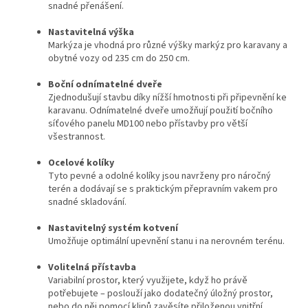
snadné přenášení.
Nastavitelná výška
Markýza je vhodná pro různé výšky markýz pro karavany a
obytné vozy od 235 cm do 250 cm.
Boční odnímatelné dveře
Zjednodušují stavbu díky nížší hmotnosti při připevnění ke
karavanu. Odnímatelné dveře umožňují použití bočního
síťového panelu MD100 nebo přístavby pro větší
všestrannost.
Ocelové kolíky
Tyto pevné a odolné kolíky jsou navrženy pro náročný
terén a dodávají se s praktickým přepravním vakem pro
snadné skladování.
Nastavitelný systém kotvení
Umožňuje optimální upevnění stanu i na nerovném terénu.
Volitelná přístavba
Variabilní prostor, který využijete, když ho právě
potřebujete – poslouží jako dodatečný úložný prostor,
nebo do něj pomocí klipů zavěsíte přiloženou vnitřní