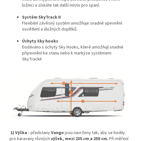
ložnici a získáte tak další místo pro spaní.
Systém SkyTrack II
Flexibilní závěsný systém umožňuje snadné upevnění
osvětlení a úložných doplňků.
Úchyty Sky hooks
Dodáváno s úchyty Sky Hooks, které umožňují snadné
připevnění ke stanu nebo k markýze systémem
SkyTrackII
1) Výška -
předstany
Vango
jsou navrženy tak, aby se hodily
pro karavany různých
výšek, mezi 235 cm a 250 cm.
Při měření