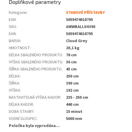
Doplňkové parametry
Kategorie
:
STANOVÉ PŘÍSTAVBY
EAN
:
5059474018795
SKU
:
AWWBALLSH390
EAN
:
5059474018795
BARVA
:
Cloud Grey
HMOTNOST
:
20,1 kg
DÉLKA SBALENÉHO PRODUKTU
:
78 cm
VÝŠKA SBALENÉHO PRODUKTU
:
36 cm
ŠÍŘKA SBALENÉHO PRODUKTU
:
43 cm
DÉLKA
:
250 cm
ŠÍŘKA
:
390 cm
VÝŠKA
:
192 cm
NASTAVITELNÁ VÝŠKA KADOR
:
235 - 250 cm
DÉLKA KADOR
:
440 cm
DOBA STAVBY
:
15 minut
VODNÍ SLOUPEC
:
5000 mm
Položka byla vyprodána…