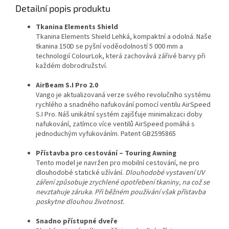
Detailní popis produktu
Tkanina Elements Shield
Tkanina Elements Shield Lehká, kompaktní a odolná. Naše
tkanina 150D se pyšní voděodolností 5 000 mm a
technologií ColourLok, která zachovává zářivé barvy při
každém dobrodružství.
AirBeam S.I Pro 2.0
Vango je aktualizovaná verze svého revolučního systému
rychlého a snadného nafukování pomocí ventilu AirSpeed ​​
S.I Pro. Náš unikátní systém zajišťuje minimalizaci doby
nafukování, zatímco více ventilů AirSpeed ​​pomáhá s
jednoduchým vyfukováním. Patent GB2595865
Přístavba pro cestování – Touring Awning
Tento model je navržen pro mobilní cestování, ne pro
dlouhodobé statické užívání.
Dlouhodobé vystavení UV
záření způsobuje zrychlené opotřebení tkaniny, na což se
nevztahuje záruka. Při běžném používání však přístavba
poskytne dlouhou životnost.
Snadno přístupné dveře