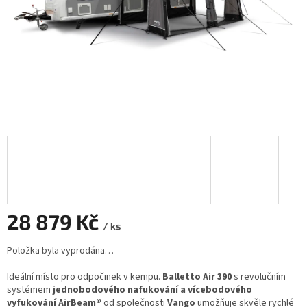
28 879 Kč
/ ks
Měrná
Položka byla vyprodána…
cena:
Ideální místo pro odpočinek v kempu.
Balletto Air 390
s revolučním
systémem
jednobodového nafukování
a vícebodového
vyfukování AirBeam®
od společnosti
Vango
umožňuje skvěle rychlé