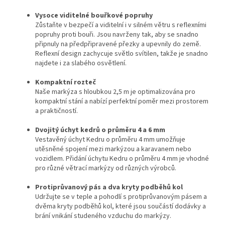
Vysoce viditelné bouřkové popruhy
Zůstaňte v bezpečí a viditelní i v silném větru s reflexními
popruhy proti bouři. Jsou navrženy tak, aby se snadno
připnuly ​​na předpřipravené přezky a upevnily do země.
Reflexní design zachycuje světlo svítilen, takže je snadno
najdete i za slabého osvětlení.
Kompaktní rozteč
Naše markýza s hloubkou 2,5 m je optimalizována pro
kompaktní stání a nabízí perfektní poměr mezi prostorem
a praktičností.
Dvojitý úchyt kedrů o průměru 4 a 6 mm
Vestavěný úchyt Kedru o průměru 4 mm umožňuje
utěsněné spojení mezi markýzou a karavanem nebo
vozidlem. Přidání úchytu Kedru o průměru 4 mm je vhodné
pro různé větrací markýzy od různých výrobců.
Protiprůvanový pás a dva kryty podběhů kol
Udržujte se v teple a pohodlí s protiprůvanovým pásem a
dvěma kryty podběhů kol, které jsou součástí dodávky a
brání vnikání studeného vzduchu do markýzy.