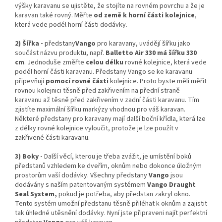
výšky karavanu se ujistěte, že stojíte na rovném povrchu a že je
karavan také rovný. Měřte
od země k horní části kolejnice
,
která vede podél horní části dodávky.
2) Šířka -
předstany
Vango
pro karavany, uvádějí šířku jako
součást názvu produktu, např.
Balletto Air 330 má šířku 330
cm
. Jednoduše změřte
celou délku
rovné kolejnice, která vede
podél horní části karavanu. Předstany Vango se ke karavanu
připevňují
pomocí rovné části
kolejnice. Proto byste měli měřit
rovnou kolejnici těsně před zakřivením na přední straně
karavanu až těsně před zakřivením v zadní části karavanu. Tím
zjistíte maximální šířku markýzy vhodnou pro váš karavan.
Některé předstany pro karavany mají další boční křídla, která lze
z délky rovné kolejnice vyloučit, protože je lze použít v
zakřivené části karavanu.
3) Boky -
Další věcí, kterou je třeba zvážit, je umístění boků
předstanů vzhledem ke dveřím, oknům nebo dokonce úložným
prostorům vaší dodávky. Všechny předstany
Vango
jsou
dodávány s naším patentovaným systémem
Vango Draught
Seal System,
pokud je potřeba, aby předstan zakryl okno.
Tento systém umožní předstanu těsně přiléhat k oknům a zajistit
tak úhledné utěsnění dodávky. Nyní jste připraveni najít perfektní