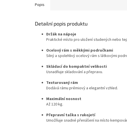
Popis
Detailní popis produktu
Držák na nápoje
Praktické místo pro uložení studených nebo tep
Ocelový rám s měkkými područkami
Silný a spolehlivý ocelový rám s látkovými podr
Skládací do kompaktní velikosti
Usnadňuje skladování a přepravu.
Texturovaný rám
Dodává rámu prémiový a elegantní vzhled.
Maximální nosnost
Až 120 kg.
Přepravní taška s rukojetí
Umožňuje snadné přenášení na místo kempování