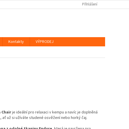
Přihlášení
Kontakty
VÝPRODEJ
 Chair
je ideální pro relaxaci v kempu a navíc je doplněná
e
, ať už si užíváte studené osvěžení nebo horký čaj.
ena z odolné tkaniny Endure
, která je navržena pro