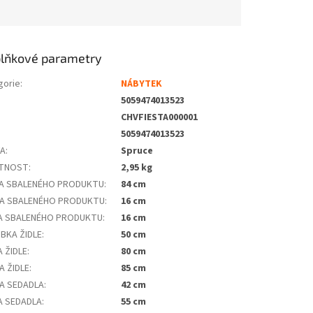
lňkové parametry
gorie
:
NÁBYTEK
5059474013523
CHVFIESTA000001
5059474013523
VA
:
Spruce
TNOST
:
2,95 kg
A SBALENÉHO PRODUKTU
:
84 cm
A SBALENÉHO PRODUKTU
:
16 cm
A SBALENÉHO PRODUKTU
:
16 cm
BKA ŽIDLE
:
50 cm
A ŽIDLE
:
80 cm
A ŽIDLE
:
85 cm
A SEDADLA
:
42 cm
A SEDADLA
:
55 cm