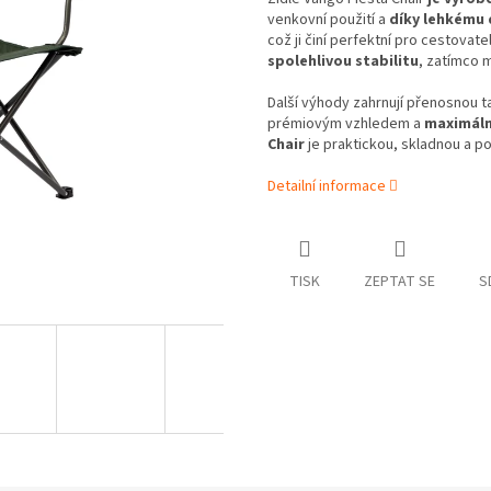
venkovní použití a
díky lehkému
což ji činí perfektní pro cestov
spolehlivou stabilitu
, zatímco 
Další výhody zahrnují přenosnou t
prémiovým vzhledem a
maximáln
Chair
je praktickou, skladnou a p
Detailní informace
TISK
ZEPTAT SE
S