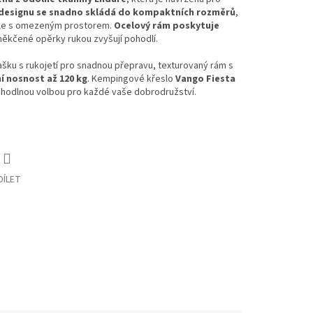
 designu se snadno skládá do kompaktních rozměrů
,
atele s omezeným prostorem.
Ocelový rám poskytuje
měkčené opěrky rukou zvyšují pohodlí.
ašku s rukojetí pro snadnou přepravu, texturovaný rám s
í nosnost až 120 kg
. Kempingové křeslo
Vango Fiesta
ohodlnou volbou pro každé vaše dobrodružství.
DÍLET