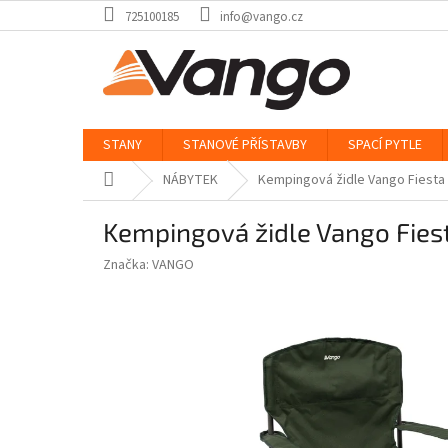
Přejít
725100185
info@vango.cz
na
obsah
STANY
STANOVÉ PŘÍSTAVBY
SPACÍ PYTLE
Domů
NÁBYTEK
Kempingová židle Vango Fiesta 
Kempingová židle Vango Fiest
Značka:
VANGO