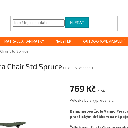
HLEDAT
MATRACE A KARIMATKY
NÁBYTEK
OUTDOOROVÉ VYBAVENÍ
Chair Std Spruce
a Chair Std Spruce
CHVFIESTA000001
769 Kč
/ ks
Měrná
Položka byla vyprodána…
cena:
Kempingová židle Vango Fiesta
praktickým držákem na nápoj
Židle Vango Fiesta Chair
je vyrob