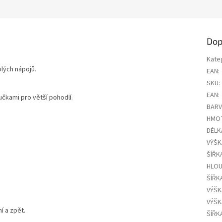
Dop
Kate
lých nápojů.
EAN
:
SKU
:
EAN
:
učkami pro větší pohodlí.
BAR
HMO
DÉLK
VÝŠK
ŠÍŘK
HLOU
ŠÍŘK
VÝŠK
VÝŠK
 a zpět.
ŠÍŘK