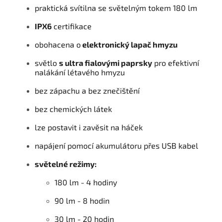
praktická svítilna se světelným tokem 180 lm
IPX6
certifikace
obohacena o
elektronický lapač hmyzu
světlo
s ultra fialovými paprsky
pro efektivní
nalákání létavého hmyzu
bez zápachu a bez znečištění
bez chemických látek
lze postavit i zavěsit na háček
napájení pomocí akumulátoru přes USB kabel
světelné režimy:
180 lm - 4 hodiny
90 lm - 8 hodin
30 lm - 20 hodin