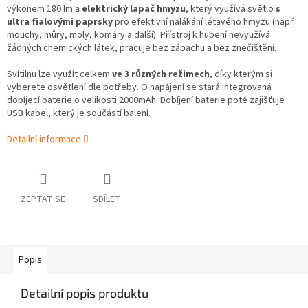
výkonem 180 lm a
elektrický lapač hmyzu
, který využívá světlo
s
ultra fialovými paprsky
pro efektivní nalákání létavého hmyzu (např.
mouchy, můry, moly, komáry a další). Přístroj k hubení nevyužívá
žádných chemických látek, pracuje bez zápachu a bez znečištění.
Svítilnu lze využít celkem
ve 3 různých režimech
, díky kterým si
vyberete osvětlení dle potřeby. O napájení se stará integrovaná
dobíjecí baterie o velikosti 2000mAh. Dobíjení baterie poté zajišťuje
USB kabel, který je součástí balení.
Detailní informace
ZEPTAT SE
SDÍLET
Popis
Detailní popis produktu