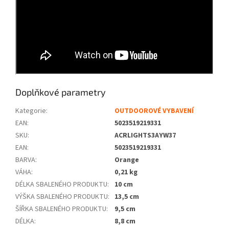
Doplňkové parametry
Kategorie
:
OUTDOOROVÉ VYBAVENÍ
EAN
:
5023519219331
SKU
:
ACRLIGHTS3AYW37
EAN
:
5023519219331
BARVA
:
Orange
VÁHA
:
0,21 kg
DÉLKA SBALENÉHO PRODUKTU
:
10 cm
VÝŠKA SBALENÉHO PRODUKTU
:
13,5 cm
ŠÍŘKA SBALENÉHO PRODUKTU
:
9,5 cm
DÉLKA
:
8,8 cm