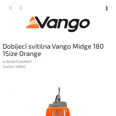
Přejít
na
obsah
Dobíjecí svítilna Vango Midge 180
1Size Orange
ACRLIGHTS3AYW37
Značka:
VANGO